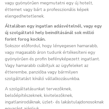
vagy gyönyörűen megmutatni egy új hotelt,
éttemet vagy bárt a professzionális képek
elengedhetetlenek.
Általában egy ingatlan adásvételnél, vagy egy
új szolgáltató hely beindításánál sok millió
forint forog kockán.
Sokszor előfordul, hogy lényegesen hamarabb,
vagy magasabb áron tudunk értékesíteni egy
gyönyörűen és profin befényképezett ingatlant.
Vagy hamarabb csábítjuk az ügyfeleket az
étterembe, panzióba vagy bármilyen
szolgáltatást kínáló vállalkozásunkba.
A szolgáltatásunkat tervezőknek,
belsőépítészeknek, kivitelezőknek,
ingatlanirodáknak, üzlet- és lakástulajdonosoknak
egyaránt ajánljuk.