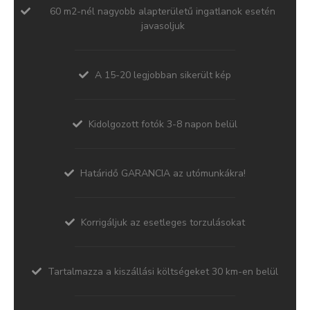
60 m2-nél nagyobb alapterületű ingatlanok esetén
javasoljuk
A 15-20 legjobban sikerült kép​
Kidolgozott fotók 3-8 napon belül
Határidő GARANCIA az utómunkákra!
Korrigáljuk az esetleges torzulásokat
Tartalmazza a kiszállási költségeket 30 km-en belül