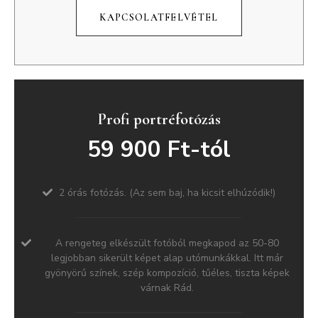
KAPCSOLATFELVÉTEL
Profi portréfotózás
59 900 Ft-tól
2 órás fotózás. (Az sem baj, ha kicsit elhúzódik!)
A rengeteg elkészült fotóból megkapod az 50-80
legjobban sikerült képet alap utómunkákkal. Itt már
gyönyörű színek, szép kompozíció, tűéles, tiszta képek
várnak Rád.