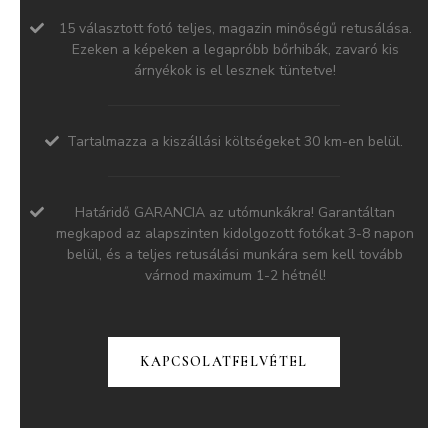
15 választott fotó teljes, magazin minőségű retusálása.
Ezeken a képeken a legapróbb bőrhibák, zavaró kis
árnyékok is el lesznek tüntetve!
Tartalmazza a kiszállási költségeket 30 km-en belül.
Határidő GARANCIA az utómunkákra! Garantáltan
megkapod az alapszinten kidolgozott fotókat 3-8 napon
belül, és a teljes retusálási munkára sem kell tovább
várnod maximum 1-2 hétnél!
KAPCSOLATFELVÉTEL