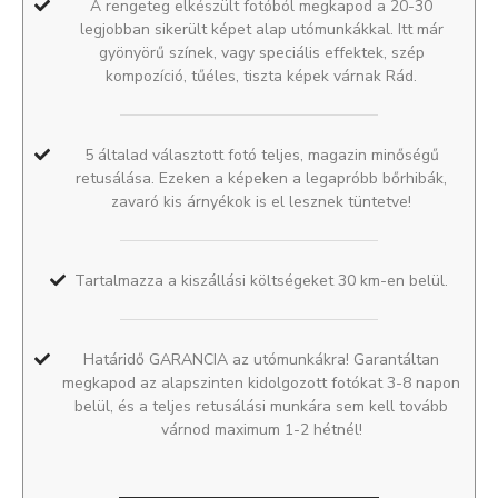
A rengeteg elkészült fotóból megkapod a 20-30
legjobban sikerült képet alap utómunkákkal. Itt már
gyönyörű színek, vagy speciális effektek, szép
kompozíció, tűéles, tiszta képek várnak Rád.
5 általad választott fotó teljes, magazin minőségű
retusálása. Ezeken a képeken a legapróbb bőrhibák,
zavaró kis árnyékok is el lesznek tüntetve!
Tartalmazza a kiszállási költségeket 30 km-en belül.
Határidő GARANCIA az utómunkákra! Garantáltan
megkapod az alapszinten kidolgozott fotókat 3-8 napon
belül, és a teljes retusálási munkára sem kell tovább
várnod maximum 1-2 hétnél!