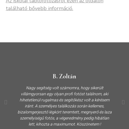
Az iskolai tablófotózásról ezen az oldalon
található bővebb információ.
B. Zoltán
Nagy segítség volt számomra, hogy sikerült
villámgyorsan egy olyan profi fotóst találnom, aki
hihetetlenül rugalmas és segítőkész volt a kérésem
iránt. A személyes találkozás során kellemes,
bizalomgerjesztő légkört teremtett, megnyerő és laza
személyiségű fotós, a végeredmény pedig hibátlan
lett, kihozta a maximumot. Köszönetem !