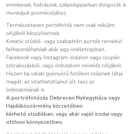
sminkesek, fodrászok, szépségiparban dolgozók is
munkájuk promóciójához.
Természetesen portéfotók nem csak reklám
céljából készülhetnek.
Kreatív stúdió- vagy szabadtéri porték remekül
felhasználhatóak akár egy önéletrajzban,
Facebook vagy Instagram oldalon vagy csupán
szórakozásból, vagy önbizalom növelés céljából.
Hiszen ha valaki gyönyörű fotókon szépnek látja
magát, az vitathatatlanul jót tesz az
önbizalmának is.
A portréfotózás Debrecen Nyíregyháza vagy
Hajdúböszörmény körzetében
kérhető stúdióban, vagy akár saját irodai vagy
otthoni környezetben.