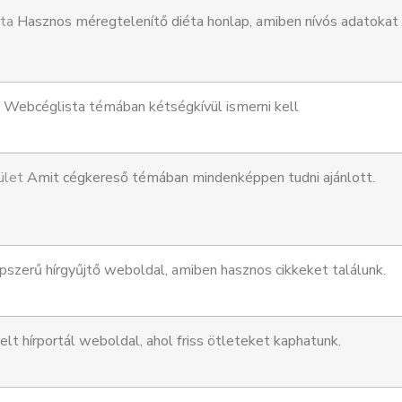
ta
Hasznos méregtelenítő diéta honlap, amiben nívós adatokat
Webcéglista témában kétségkívül ismerni kell
ület
Amit cégkereső témában mindenképpen tudni ajánlott.
szerű hírgyűjtő weboldal, amiben hasznos cikkeket találunk.
lt hírportál weboldal, ahol friss ötleteket kaphatunk.