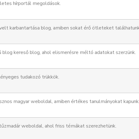
etes hírportál megoldások.
elt karbantartása blog, amiben sokat érő ötleteket találhatunk
blog kereső blog, ahol elismerésre méltó adatokat szerzünk.
ényeges tudakozó trükkök.
znos magyar weboldal, amiben értékes tanulmányokat kapunk
tűzmadár weboldal, ahol friss témákat szerezhetünk.