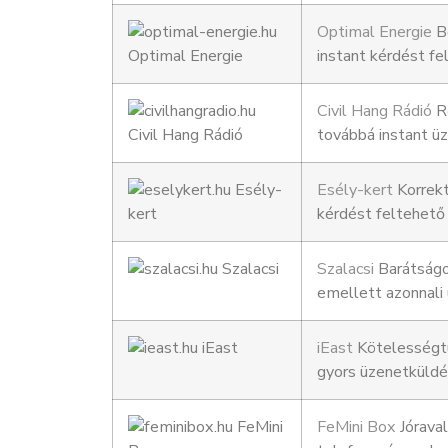
Optimal Energie
Be
instant kérdést f
Civil Hang Rádió
Re
továbbá instant 
Esély-kert
Korrekt
kérdést feltehet
Szalacsi
Barátságos
emellett azonnali
iEast
Kötelességtu
gyors üzenetküldé
FeMini Box
Jóraval