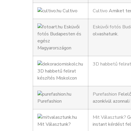
Cultivo
Amiket ter
Esküvői fotós Bu
olvashatunk.
3D habbetű felira
Purefashion
Felelő
azonkívül azonnal
Mit Választunk?
Ge
instant kérdést f