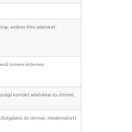
lap, amiben friss adatokat
nül ismerni érdemes.
osságú kontakt adatokkal és címmel,
hetőségekkel és címmel, mindemellett