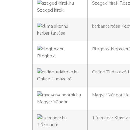
Szeged hírek
Részl
karbantartása
Kedv
Blogbox
Népszerű 
Online Tudakozó
L
Magyar Vándor
Has
Tűzmadár
Klassz 