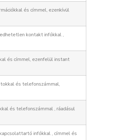
rmációkkal és címmel, ezenkívül
dhetetlen kontakt infókkal ,
kal és címmel, ezenfelül instant
datokkal és telefonszámmal,
kkal és telefonszámmal , ráadásul
kapcsolattartó infókkal , címmel és