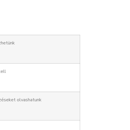
zhetünk
ell
zéseket olvashatunk