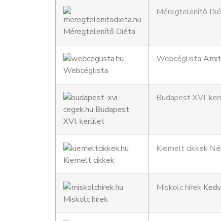
Méregtelenítő Dié
Webcéglista
Amit 
Budapest XVI. ker
Kiemelt cikkek
Nép
Miskolc hírek
Kedve