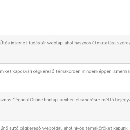
Ütős internet tudástár weblap, ahol hasznos útmutatást szere
iket kaposvári cégkereső témakörben mindenképpen ismerni k
znos CégadatOnline honlap, amiben elismerésre méltó bejegy
tűnő autó cégkereső weboldal, ahol nívós témaköröket kapunk