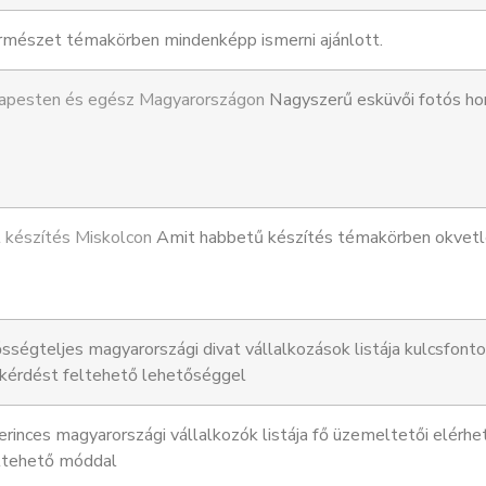
mészet témakörben mindenképp ismerni ajánlott.
dapesten és egész Magyarországon
Nagyszerű esküvői fotós hon
t készítés Miskolcon
Amit habbetű készítés témakörben okvetle
sségteljes magyarországi divat vállalkozások listája kulcsfont
i kérdést feltehető lehetőséggel
rinces magyarországi vállalkozók listája fő üzemeltetői elér
eltehető móddal