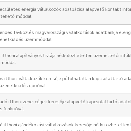
csületes energia vállalkozók adatbázisa alapvető kontakt info
eltehető móddal
ndes távközlés magyarországi vállalkozások adatbankja elenge
üzenetküldés üzemmóddal
 itthoni alapítványok listája nélkülözhetetlen üzemeltetői infók
ő móddal
 itthoni vállalkozók keresője pótolhatatlan kapcsolattartó a
 üzenetküldés opcióval
dó itthoni zenei cégek keresője alapvető kapcsolattartó adato
s funkcióval
ó itthoni ajándékozási vállalkozások keresője nélkülözhetetlen 