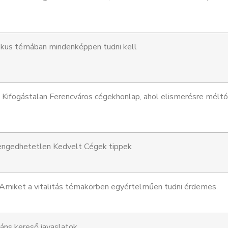
ikus témában mindenképpen tudni kell
Kifogástalan Ferencváros cégekhonlap, ahol elismerésre méltó
ngedhetetlen Kedvelt Cégek tippek
Amiket a vitalitás témakörben egyértelműen tudni érdemes
áns kereső javaslatok