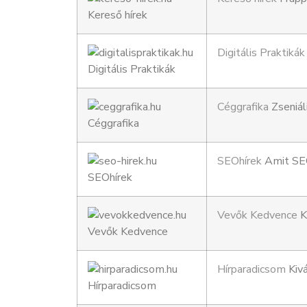
Digitális Praktikák
Céggrafika
Zseniál
SEOhírek
Amit SEO
Vevők Kedvence
K
Hírparadicsom
Kivá