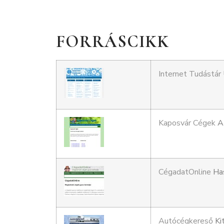
FORRÁSCIKK
Internet Tudástár
Kaposvár Cégek
Am
CégadatOnline
Has
Autócégkereső
Ki