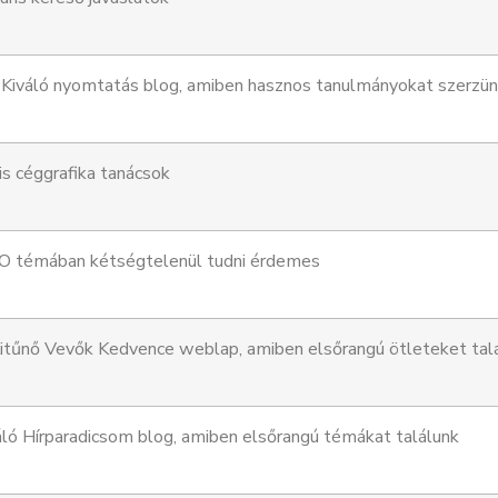
Kiváló nyomtatás blog, amiben hasznos tanulmányokat szerzü
is céggrafika tanácsok
 témában kétségtelenül tudni érdemes
itűnő Vevők Kedvence weblap, amiben elsőrangú ötleteket tal
ló Hírparadicsom blog, amiben elsőrangú témákat találunk