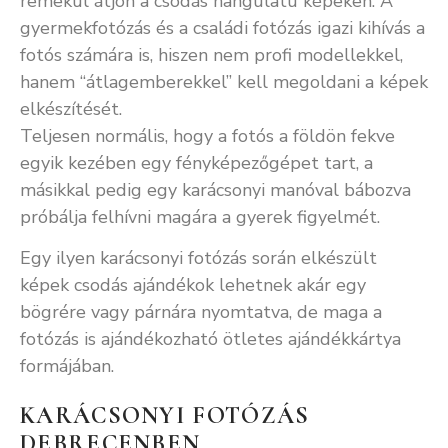
remekül átjön a csodás hangulatú képeken. A
gyermekfotózás és a családi fotózás igazi kihívás a
fotós számára is, hiszen nem profi modellekkel,
hanem “átlagemberekkel” kell megoldani a képek
elkészítését.
Teljesen normális, hogy a fotós a földön fekve
egyik kezében egy fényképezőgépet tart, a
másikkal pedig egy karácsonyi manóval bábozva
próbálja felhívni magára a gyerek figyelmét.
Egy ilyen karácsonyi fotózás során elkészült
képek csodás ajándékok lehetnek akár egy
bögrére vagy párnára nyomtatva, de maga a
fotózás is ajándékozható ötletes ajándékkártya
formájában.
KARÁCSONYI FOTÓZÁS
DEBRECENBEN