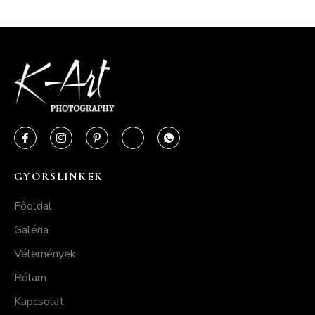
GYORSLINKEK
Főoldal
Galéria
Vélemények
Rólam
Kapcsolat