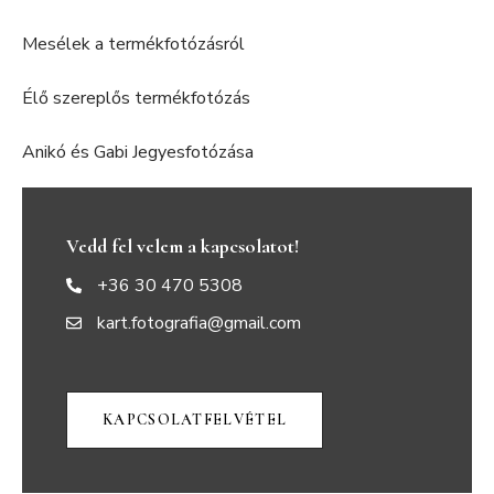
Mesélek a termékfotózásról
Élő szereplős termékfotózás
Anikó és Gabi Jegyesfotózása
Vedd fel velem a kapcsolatot!
+36 30 470 5308
kart.fotografia@gmail.com
KAPCSOLATFELVÉTEL