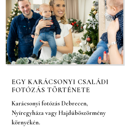
EGY KARÁCSONYI CSALÁDI
FOTÓZÁS TÖRTÉNETE
Karácsonyi fotózás Debrecen,
Nyíregyháza vagy Hajdúböszörmény
környékén.