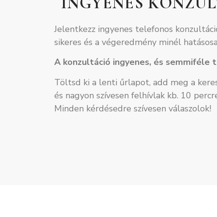
INGYENES KONZU
Jelentkezz ingyenes telefonos konzultác
sikeres és a végeredmény minél hatásos
A konzultáció ingyenes, és semmiféle t
Töltsd ki a lenti űrlapot, add meg a ker
és nagyon szívesen felhívlak kb. 10 percre
Minden kérdésedre szívesen válaszolok!