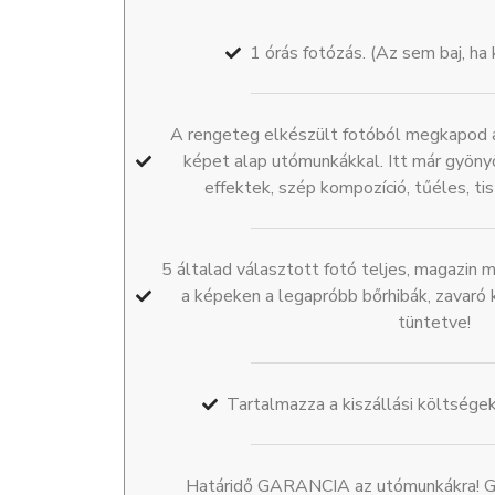
1 órás fotózás. (Az sem baj, ha k
A rengeteg elkészült fotóból megkapod a
képet alap utómunkákkal. Itt már gyönyö
effektek, szép kompozíció, tűéles, ti
5 általad választott fotó teljes, magazin 
a képeken a legapróbb bőrhibák, zavaró k
tüntetve!
Tartalmazza a kiszállási költsége
Határidő GARANCIA az utómunkákra! G