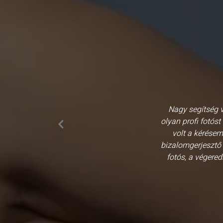
Nagy segítség v
olyan profi fotóst
volt a kérésem
bizalomgerjesztő 
fotós, a végere