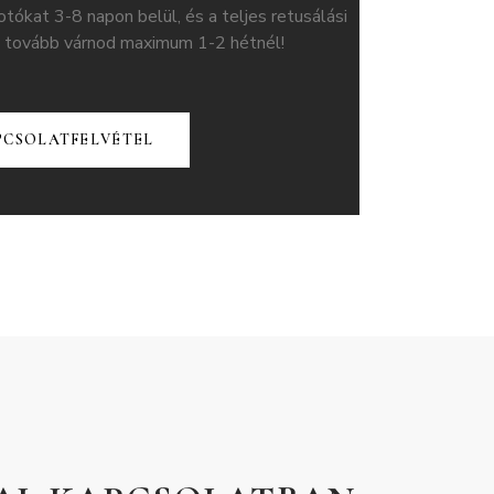
otókat 3-8 napon belül, és a teljes retusálási
 tovább várnod maximum 1-2 hétnél!
PCSOLATFELVÉTEL