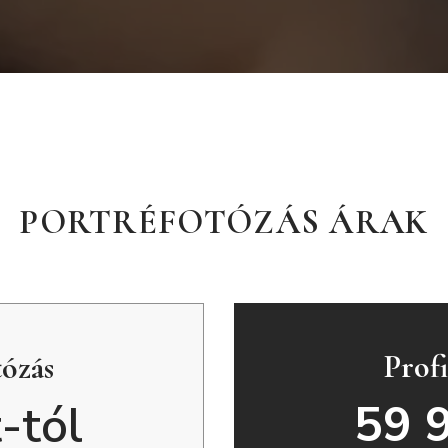
PORTRÉFOTÓZÁS ÁRAK
Profi
tózás
59 9
-tól