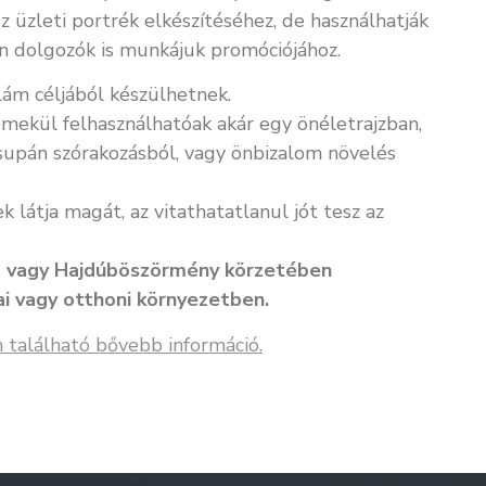
z üzleti portrék elkészítéséhez, de használhatják
an dolgozók is munkájuk promóciójához.
ám céljából készülhetnek.
emekül felhasználhatóak akár egy önéletrajzban,
supán szórakozásból, vagy önbizalom növelés
 látja magát, az vitathatatlanul jót tesz az
a vagy Hajdúböszörmény körzetében
ai vagy otthoni környezetben.
n található bővebb információ.