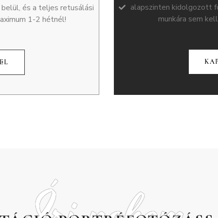
alapszinten kidolgozott f
elül, és a teljes retusálási
munkára sem kell
aximum 1-2 hétnél!
KA
EL
Írj nekem