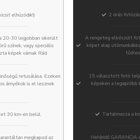
2 órás fotózás
icsit elhúzódik!)
A rengeteg elkészült fo
 20-30 legjobban sikerült
képet alap utómunkákkal
rű színek, vagy speciális
tűéles
szta képek várnak Rád.
15 választott fotó tel
minőségű retusálása. Ezeken
képeken a legapróbb bő
is árnyékok is el lesznek
Tartalmazza a ki
ket 30 km-en belül.
Határidő GARANCIA az
arantáltan megkapod az