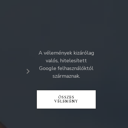
A vélemények kizárólag
valós, hitelesített
Kifejezetten tetszett, h
Google felhasználóktól
hangulatban telt a fotó
származnak.
mennyire érti a dolgát.
Szerintem jó áron is do
ÖSSZES
VÉLEMÉNY