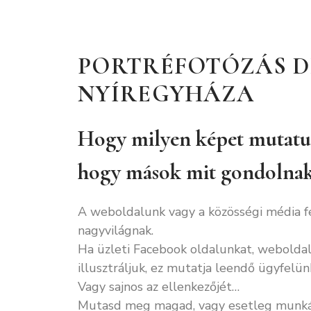
PORTRÉFOTÓZÁS D
NYÍREGYHÁZA
Hogy milyen képet mutat
hogy mások mit gondolna
A weboldalunk vagy a közösségi média f
nagyvilágnak.
Ha üzleti Facebook oldalunkat, weboldal
illusztráljuk, ez mutatja leendő ügyfelün
Vagy sajnos az ellenkezőjét…
Mutasd meg magad, vagy esetleg munká