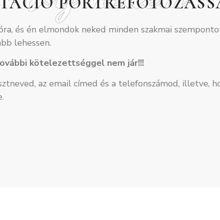
LTÁCIÓ PORTRÉFOTÓZÁSS
ióra, és én elmondok neked minden szakmai szempontot
abb lehessen.
ovábbi kötelezettséggel nem jár!!!
esztneved, az email címed és a telefonszámod, illetve, 
.