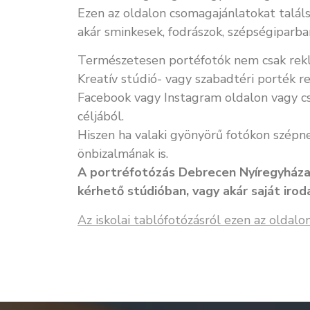
Ezen az oldalon csomagajánlatokat találs
akár sminkesek, fodrászok, szépségiparb
Természetesen portéfotók nem csak rekl
Kreatív stúdió- vagy szabadtéri porték r
Facebook vagy Instagram oldalon vagy c
céljából.
Hiszen ha valaki gyönyörű fotókon szépnek
önbizalmának is.
A portréfotózás Debrecen Nyíregyház
kérhető stúdióban, vagy akár saját irod
Az iskolai tablófotózásról ezen az oldalo