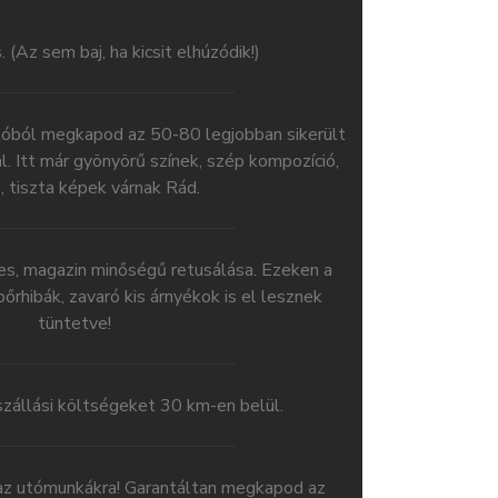
. (Az sem baj, ha kicsit elhúzódik!)
tóból megkapod az 50-80 legjobban sikerült
. Itt már gyönyörű színek, szép kompozíció,
, tiszta képek várnak Rád.
jes, magazin minőségű retusálása. Ezeken a
rhibák, zavaró kis árnyékok is el lesznek
tüntetve!
szállási költségeket 30 km-en belül.
 utómunkákra! Garantáltan megkapod az